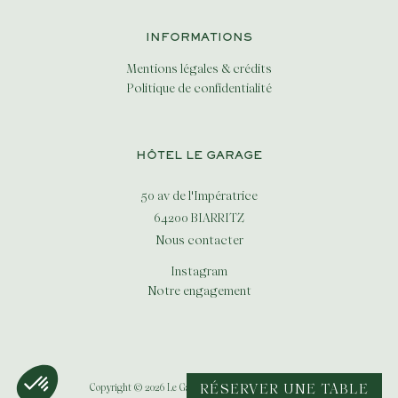
INFORMATIONS
Mentions légales & crédits
Politique de confidentialité
HÔTEL LE GARAGE
50 av de l'Impératrice
64200 BIARRITZ
Nous contacter
Instagram
Notre engagement
RÉSERVER UNE TABLE
Copyright © 2026 Le Garage -
Réalisation
Staffcom.fr
.