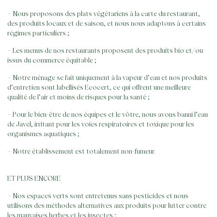
– Nous proposons des plats végétariens à la carte du restaurant,
des produits locaux et de saison, et nous nous adaptons à certains
régimes particuliers ;
– Les menus de nos restaurants proposent des produits bio et/ou
issus du commerce équitable ;
Aller
– Notre ménage se fait uniquement à la vapeur d’eau et nos produits
au
d’entretien sont labellisés Ecocert, ce qui offrent une meilleure
contenu
qualité de l’air et moins de risques pour la santé ;
– Pour le bien-être de nos équipes et le vôtre, nous avons banni l’eau
de Javel, irritant pour les voies respiratoires et toxique pour les
organismes aquatiques ;
– Notre établissement est totalement non-fumeur.
ET PLUS ENCORE
– Nos espaces verts sont entretenus sans pesticides et nous
utilisons des méthodes alternatives aux produits pour lutter contre
les mauvaises herbes et les insectes ;