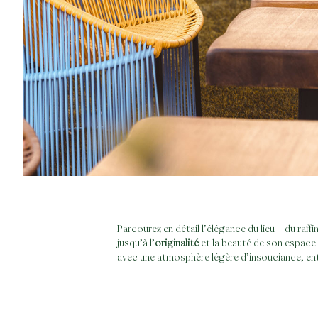
Parcourez en détail l’élégance du lieu – du raff
jusqu’à l’
originalité
et la beauté de son espace d
avec une atmosphère légère d’insouciance, en