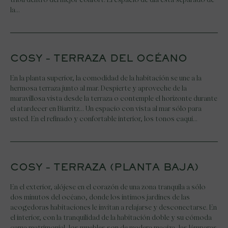
la…
COSY – TERRAZA DEL OCÉANO
En la planta superior, la comodidad de la habitación se une a la
hermosa terraza junto al mar. Despierte y aproveche de la
maravillosa vista desde la terraza o contemple el horizonte durante
el atardecer en Biarritz… Un espacio con vista al mar sólo para
usted. En el refinado y confortable interior, los tonos caqui…
COSY – TERRAZA (PLANTA BAJA)
En el exterior, alójese en el corazón de una zona tranquila a sólo
dos minutos del océano, donde los intimos jardines de las
Skip
acogedoras habitaciones le invitan a relajarse y desconectarse. En
to
el interior, con la tranquilidad de la habitación doble y su cómoda
content
cama matrimonial, los muebles son de madera maciza, las lámparas