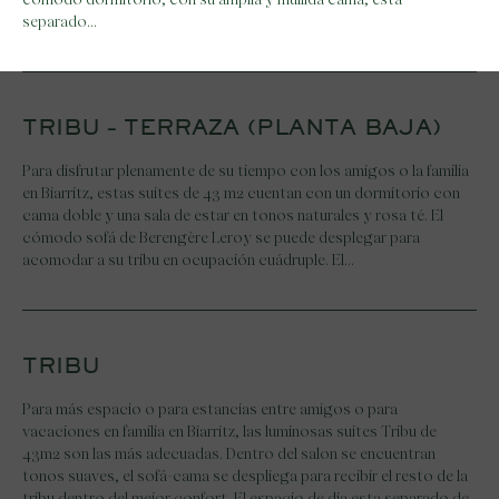
separado…
TRIBU – TERRAZA (PLANTA BAJA)
Para disfrutar plenamente de su tiempo con los amigos o la familia
en Biarritz, estas suites de 43 m2 cuentan con un dormitorio con
cama doble y una sala de estar en tonos naturales y rosa té. El
cómodo sofá de Berengère Leroy se puede desplegar para
acomodar a su tribu en ocupación cuádruple. El…
TRIBU
Para más espacio o para estancias entre amigos o para
vacaciones en familia en Biarritz, las luminosas suites Tribu de
43m2 son las más adecuadas. Dentro del salon se encuentran
tonos suaves, el sofá-cama se despliega para recibir el resto de la
tribu dentro del mejor confort. El espacio de dia esta separado de