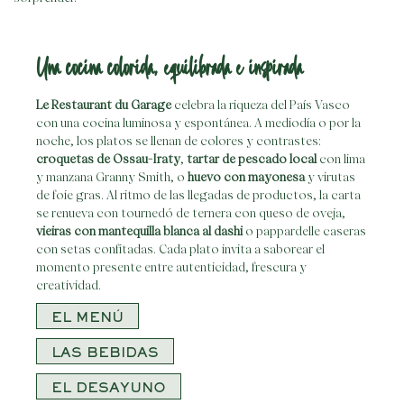
Una cocina colorida, equilibrada e inspirada
Le Restaurant du Garage
celebra la riqueza del País Vasco
con una cocina luminosa y espontánea. A mediodía o por la
noche, los platos se llenan de colores y contrastes:
croquetas de Ossau-Iraty
,
tartar de pescado local
con lima
y manzana Granny Smith, o
huevo con mayonesa
y virutas
de foie gras. Al ritmo de las llegadas de productos, la carta
se renueva con tournedó de ternera con queso de oveja,
vieiras con mantequilla blanca al dashi
o pappardelle caseras
con setas confitadas. Cada plato invita a saborear el
momento presente entre autenticidad, frescura y
creatividad.
EL MENÚ
LAS BEBIDAS
EL DESAYUNO