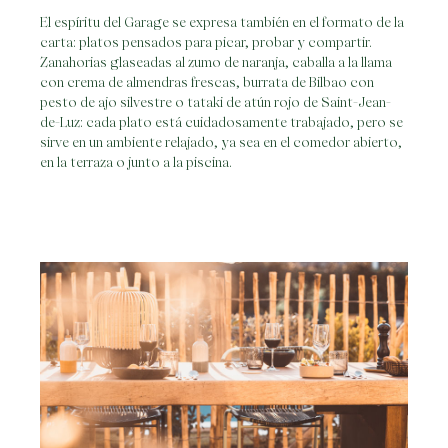
El espíritu del Garage se expresa también en el formato de la
carta: platos pensados para picar, probar y compartir.
Zanahorias glaseadas al zumo de naranja, caballa a la llama
con crema de almendras frescas, burrata de Bilbao con
pesto de ajo silvestre o tataki de atún rojo de Saint-Jean-
de-Luz: cada plato está cuidadosamente trabajado, pero se
sirve en un ambiente relajado, ya sea en el comedor abierto,
en la terraza o junto a la piscina.
Skip