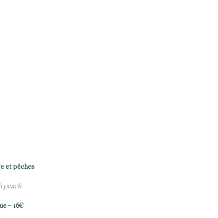
ge et pêches
sh peach
rue – 16€