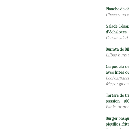
Planche de c
Cheese and c
Salade César,
d’échalotes –
Caesar salad,
Burrata de Bi
Bilbao burrat
Carpaccio de
avec frites o
Beef carpacc
fries or green
Tartare de tr
passion – 18
Banka trout t
Burger basqu
piquillos, fr