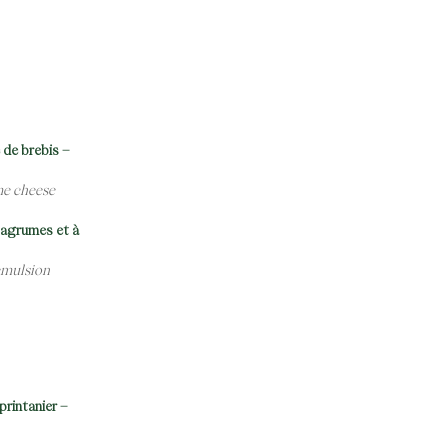
 de brebis –
me cheese
x agrumes et à
 emulsion
rintanier –