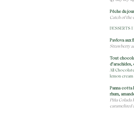
Pêche du jour
Catch of the 
DESSERTS I
Pavlova aux f
Strawberry a
Tout chocolat
d’arachides, 
All Chocolate
lemon cream 
Panna cotta P
rhum, amande
Piña Colada 
caramelized