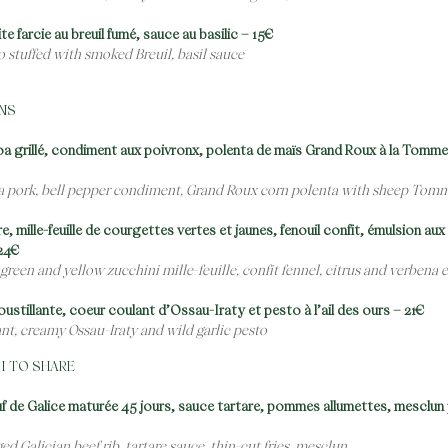
e farcie au breuil fumé, sauce au basilic – 15€
 stuffed with smoked Breuil, basil sauce
INS
a grillé, condiment aux poivronx, polenta de maïs Grand Roux à la Tomme
oa pork, bell pepper condiment, Grand Roux corn polenta with sheep Tom
re, mille-feuille de courgettes vertes et jaunes, fenouil confit, émulsion au
 24€
, green and yellow zucchini mille-feuille, confit fennel, citrus and verbena
ustillante, coeur coulant d’Ossau-Iraty et pesto à l’ail des ours – 21€
nt, creamy Ossau-Iraty and wild garlic pesto
 I TO SHARE
 de Galice maturée 45 jours, sauce tartare, pommes allumettes, mesclun p
ed Galician beef rib, tartare sauce, thin-cut fries, mesclun