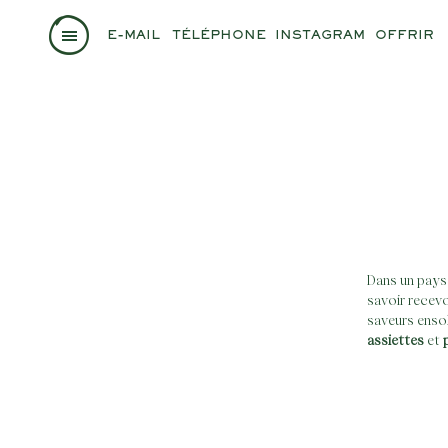
E-MAIL
TÉLÉPHONE
INSTAGRAM
OFFRIR
Dans un pays 
savoir recev
saveurs ensol
assiettes
et