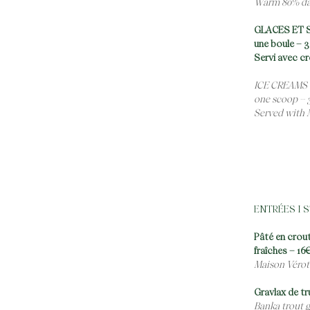
Warm 80% dar
GLACES ET 
une boule – 3
Servi avec cr
ICE CREAMS 
one scoop – 
Served with 
ENTRÉES I 
Pâté en crout
fraîches – 16
Maison Vérot 
Gravlax de tr
Banka trout g