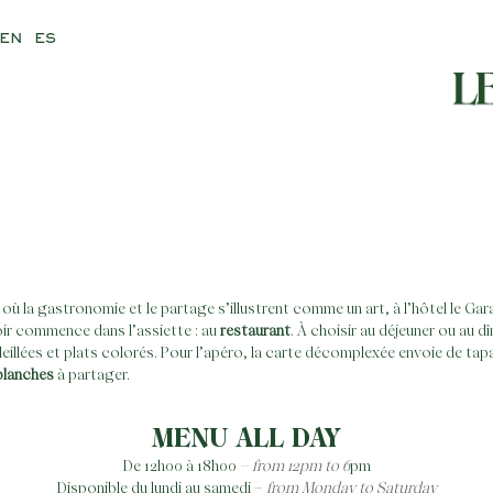
EN
ES
où la gastronomie et le partage s’illustrent comme un art, à l’hôtel le Ga
oir commence dans l’assiette : au
restaurant
. À choisir au déjeuner ou au dî
eillées et plats colorés. Pour l’apéro, la carte décomplexée envoie de ta
planches
à partager.
MENU ALL DAY
De 12h00 à 18h00
– from 12pm to 6
pm
Disponible du lundi au samedi –
from Monday to Saturday