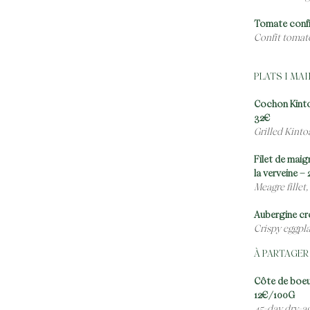
Tomate confit
Confit tomato
PLATS I MA
Cochon Kinto
32€
Grilled Kint
Filet de maig
la verveine –
Meagre fillet
Aubergine cro
Crispy eggpla
À PARTAGER
Côte de boeuf
12€/100G
45-day dry-ag