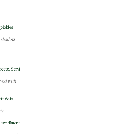
 pickles
 shallots
ette. Servi
rved with
it de la
tte
, condiment