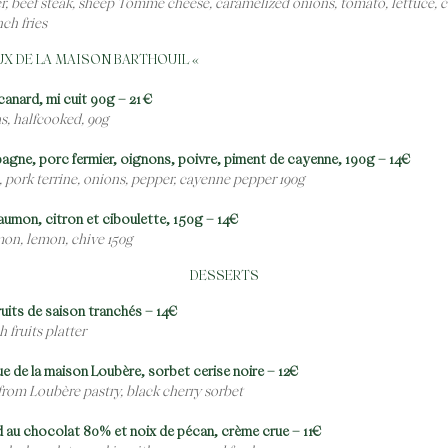
r, beef steak, sheep Tomme cheese, caramelized onions, tomato, lettuce,
nch fries
UX DE LA MAISON BARTHOUIL «
canard, mi cuit 90g – 21 €
s, halfcooked, 90g
agne, porc fermier, oignons, poivre, piment de cayenne, 190g – 14€
 pork terrine, onions, pepper, cayenne pepper 190g
saumon, citron et ciboulette, 150g – 14€
lmon, lemon, chive 150g
DESSERTS
ruits de saison tranchés – 14€
 fruits platter
 de la maison Loubère, sorbet cerise noire – 12€
rom Loubère pastry, black cherry sorbet
 au chocolat 80% et noix de pécan, crème crue – 11€