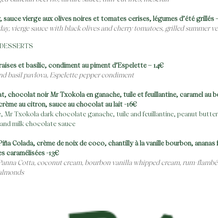
, sauce vierge aux olives noires et tomates cerises, légumes d’été grillé
day, vierge sauce with black olives and cherry tomatoes, grilled summer v
 DESSERTS
raises et basilic, condiment au piment d’Espelette – 14€
nd basil pavlova, Espelette pepper condiment
, chocolat noir Mr Txokola en ganache, tuile et feuillantine, caramel au b
crème au citron, sauce au chocolat au lait -16€
, Mr Txokola dark chocolate ganache, tuile and feuillantine, peanut butte
and milk chocolate sauce
Aller
iña Colada, crème de noix de coco, chantilly à la vanille bourbon, ananas 
au
s caramélisées -13€
contenu
Panna Cotta, coconut cream, bourbon vanilla whipped cream, rum-flambé
 almonds