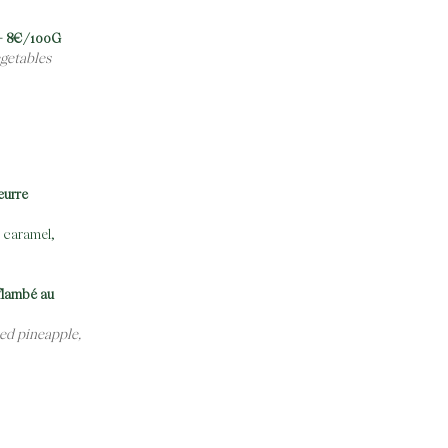
s – 8€/100G
egetables
eurre
r caramel,
flambé au
ed pineapple,