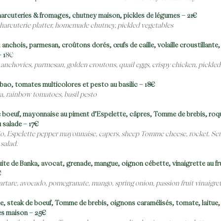
harcuteries & fromages, chutney maison, pickles de légumes – 21€
harcuterie platter, homemade chutney, pickled vegetables
 anchois, parmesan, croûtons dorés, œufs de caille, volaille croustillante,
 1
8€
 anchovies, parmesan, golden croutons, quail eggs, crispy chicken, pickled
lbao, tomates multicolores et pesto au basilic – 18€
a, rainbow tomatoes, basil pesto
 boeuf, mayonnaise au piment d’Espelette, câpres, Tomme de brebis, roqu
u salade – 17€
io, Espelette pepper mayonnaise, capers, sheep Tomme cheese, rocket. Se
 salad.
uite de Banka, avocat, grenade, mangue, oignon cébette, vinaigrette au fru
€
artare, avocado, pomegranate, mango, spring onion, passion fruit vinaigre
e, steak de boeuf, Tomme de brebis, oignons caramélisés, tomate, laitue
ites maison – 25€