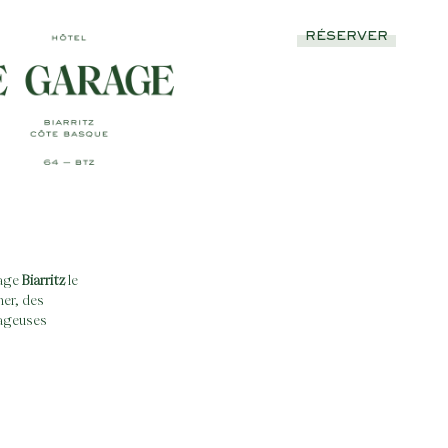
RÉSERVER
rage
Biarritz
le
ner, des
pageuses