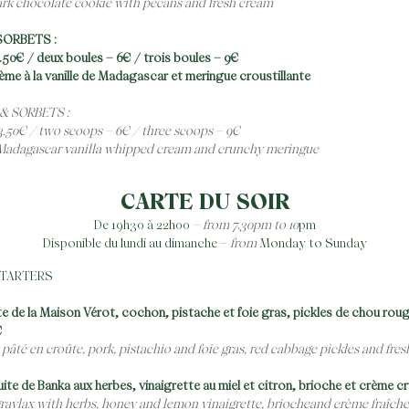
k chocolate cookie with pecans and fresh cream
SORBETS :
.50€ / deux boules – 6€ / trois boules – 9€
ème à la vanille de Madagascar et meringue croustillante
& SORBETS :
3.50€ / two scoops – 6€ / three scoops – 9€
Madagascar vanilla whipped cream and crunchy meringue
CARTE DU SOIR
De 19h30 à 22h00
– from 7.30pm to 10
pm
Disponible du lundi au dimanche –
from
Monday to Sunday
STARTERS
e de la Maison Vérot, cochon, pistache et foie gras, pickles de chou rou
€
pâté en croûte, pork, pistachio and foie gras, red cabbage pickles and fre
uite de Banka aux herbes, vinaigrette au miel et citron, brioche et crème c
ravlax with herbs, honey and lemon vinaigrette, briocheand crème fraîche