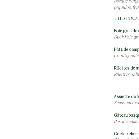
Basque burge
piquillos, fre
» LES BOCA
Foie gras de 
Duck Foie gra
Pâté de camp
Country pâté,
Rillettes de 
Rillettes, sa
Assiette de f
Seasonal fresh
Gâteau basque
Basque cake f
Cookie chaud